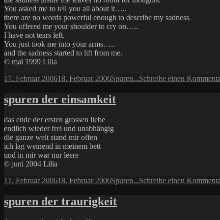
You asked me to tell you all about it…..
there are no words powerful enough to describe my sadness.
You offered me your shoulder to cry on…..
I have not tears left.
You just took me into your arms…..
and the sadness started to lift from me.
© mai 1999 Lilia
Veröffentlicht
Kategorien
17. Februar 2006
18. Februar 2006
Spuren...
Schreibe einen Kommenta
am
spuren der einsamkeit
das ende der ersten grossen liebe
endlich wieder frei und unabhängig
die ganze welt stand mir offen
ich lag weinend in meinem bett
und in mir war nur leere
© juni 2004 Lilia
Veröffentlicht
Kategorien
17. Februar 2006
18. Februar 2006
Spuren...
Schreibe einen Kommenta
am
spuren der traurigkeit