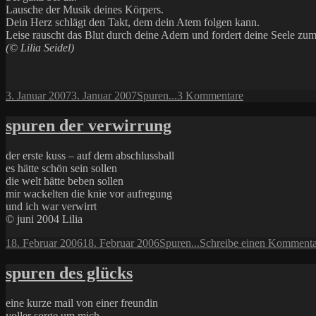
Lausche der Musik deines Körpers.
Dein Herz schlägt den Takt, dem dein Atem folgen kann.
Leise rauscht das Blut durch deine Adern und fordert deine Seele zum
(© Lilia Seidel)
Veröffentlicht
Kategorien
zu
3. Januar 2007
3. Januar 2007
Spuren...
3 Kommentare
am
Sei
achtsam
spuren der verwirrung
der erste kuss – auf dem abschlussball
es hätte schön sein sollen
die welt hätte beben sollen
mir wackelten die knie vor aufregung
und ich war verwirrt
© juni 2004 Lilia
Veröffentlicht
Kategorien
18. Februar 2006
18. Februar 2006
Spuren...
Schreibe einen Kommenta
am
spuren des glücks
eine kurze mail von einer freundin
voller sorge um mich