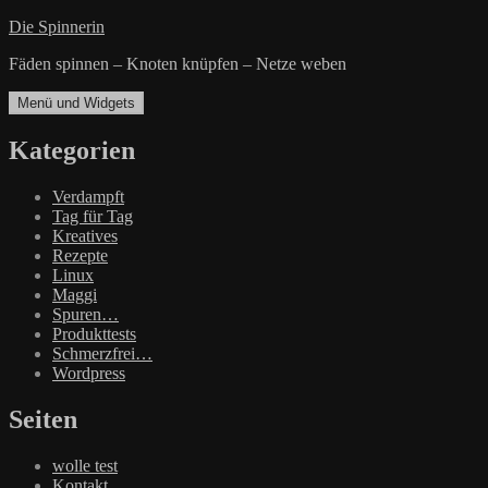
Zum
Die Spinnerin
Inhalt
Fäden spinnen – Knoten knüpfen – Netze weben
springen
Menü und Widgets
Kategorien
Verdampft
Tag für Tag
Kreatives
Rezepte
Linux
Maggi
Spuren…
Produkttests
Schmerzfrei…
Wordpress
Seiten
wolle test
Kontakt