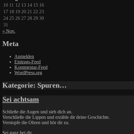
10
11
12
13
14
15
16
17
18
19
20
21
22
23
24
25
26
27
28
29
30
31
« Nov.
Meta
Anmelden
Eintrags-Feed
Kommentar-Feed
WordPress.org
Kategorie:
Spuren…
Sei achtsam
Schließe die Augen und sieh dich an.
Verschließe die Lippen und erzähle dir deine Geschichte.
Verstopfe die Ohren und hör dir zu.
Sei ganz bei dir.