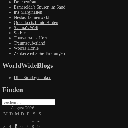
Drachenfrau
Esmerelda’s Spuren im Sand
Iris Marginalien
Nestas Tannenwald
Queerbeets bunte Blüten
Sianna's Welt
SolElea
Thursa ryuus Hort
Traumzauberland
Wolfas Höhle
Zauberweibs Sie-Findungen
WorldWideBlogs
Ullis Strickgedanken
Finden
Suchen
nach:
August 2026
M
D
M
D
F
S
S
1
2
3
4
5
6
7
8
9