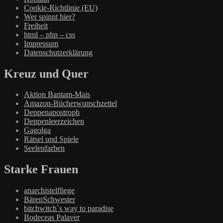
Cookie-Richtlinie (EU)
Wer spinnt hier?
Freiheit
html – php – css
Impressum
Datenschutzerklärung
Kreuz und Quer
Aktion Bantam-Mais
Amazon-Bücherwunschzettel
Deppenapostroph
Deppenleerzeichen
Gagolga
Rätsel und Spiele
Seelenfarben
Starke Frauen
anarchistelfliege
BärenSchwester
bitchwitch`s way to paradise
Bodeceas Palaver