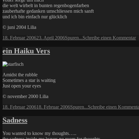
die welt wirbelt in bunten regenbogenfarben
zauberhafte gedanken umschliessen mich sanft
und ich bin einfach nur glücklich
© juni 2004 Lilia
Veröffentlicht
Kategorien
z
18. Februar 2006
23. April 2006
Spuren...
Schreibe einen Kommentar
am
s
d
ein Haiku Vers
g
Amidst the rubble
Sometimes a star is waiting
Just open your eyes
© november 2000 Lilia
Veröffentlicht
Kategorien
18. Februar 2006
18. Februar 2006
Spuren...
Schreibe einen Kommenta
am
Sadness
You wanted to know my thoughts…..
the sadness inside me leaves no room for thoughts.