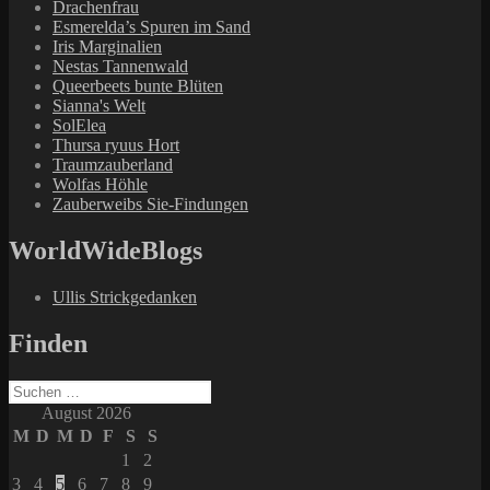
Drachenfrau
Esmerelda’s Spuren im Sand
Iris Marginalien
Nestas Tannenwald
Queerbeets bunte Blüten
Sianna's Welt
SolElea
Thursa ryuus Hort
Traumzauberland
Wolfas Höhle
Zauberweibs Sie-Findungen
WorldWideBlogs
Ullis Strickgedanken
Finden
Suchen
nach:
August 2026
M
D
M
D
F
S
S
1
2
3
4
5
6
7
8
9