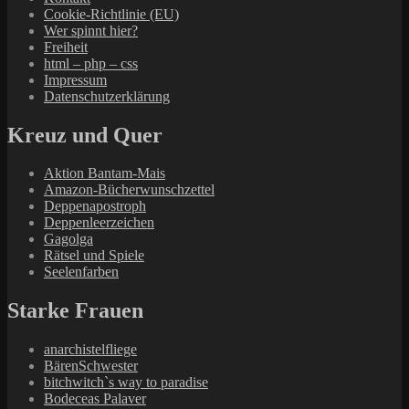
Cookie-Richtlinie (EU)
Wer spinnt hier?
Freiheit
html – php – css
Impressum
Datenschutzerklärung
Kreuz und Quer
Aktion Bantam-Mais
Amazon-Bücherwunschzettel
Deppenapostroph
Deppenleerzeichen
Gagolga
Rätsel und Spiele
Seelenfarben
Starke Frauen
anarchistelfliege
BärenSchwester
bitchwitch`s way to paradise
Bodeceas Palaver