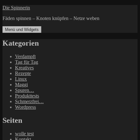
Zum
Die Spinnerin
Inhalt
Fäden spinnen – Knoten knüpfen – Netze weben
springen
Menü und Widgets
Kategorien
Verdampft
Tag für Tag
Kreatives
Rezepte
Linux
Maggi
Spuren…
Produkttests
Schmerzfrei…
Wordpress
Seiten
wolle test
Kontakt