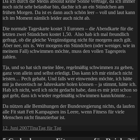
Da ich durch die Medis absolut keine Sonne vertrage, da ich immer
noch nicht sehr belastbar bin, dachte ich an ein Stündchen am
frühen Morgen. Da ist es dann auch schön leer – voll und laut kann
ich im Moment nämlich leider auch nicht ab.
Die normale Tageskarte kostet 3 Euronen – die Abendkarte für die
letzten zwei Stündchen kostet 1,50. Also hab ich mal freundlich
gefragt, ob die gleiche Vergünstigung nicht für morgens auch gilt.
Aber nee, nix is. Wer morgens ein Stündchen (oder weniger, wie in
meinem Fall) schwimmen möchte, muss den vollen Tagespreis
zahlen.
Tja, und so hat sich meine Idee, regelmäßig schwimmen zu gehen,
ganz von allein und selbst erledigt. Das kann ich mir einfach nicht
leisten… Pech gehabt. Und falls wer einwenden möchte, ich hätte
mir ja theoretisch ne Jahreskarte holen können – ja stimmt, hätte ich.
Hab ich nicht, weil ich nicht gedacht habe, dass es mir jetzt schon so
gut geht, dass ich wieder regelmäßig schwimmen kann/könnte….
Da nützen alle Bemühungen der Bundesregierung nichts, da laufen
alle Fit statt Fett Kampagnen ins Leere, wenn Fitness für viele
Menschen nicht finanzierbar ist.
Veröffentlicht
Autor
Kategorien
12. Juni 2007
Tina
Tag für Tag
am