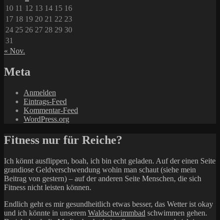
10
11
12
13
14
15
16
17
18
19
20
21
22
23
24
25
26
27
28
29
30
31
« Nov.
Meta
Anmelden
Eintrags-Feed
Kommentar-Feed
WordPress.org
Fitness nur für Reiche?
Ich könnt ausflippen, boah, ich bin echt geladen. Auf der einen Seite
grandiose Geldverschwendung wohin man schaut (siehe mein
Beitrag von gestern) – auf der anderen Seite Menschen, die sich
Fitness nicht leisten können.
Endlich geht es mir gesundheitlich etwas besser, das Wetter ist okay
und ich könnte in unserem
Waldschwimmbad
schwimmen gehen.