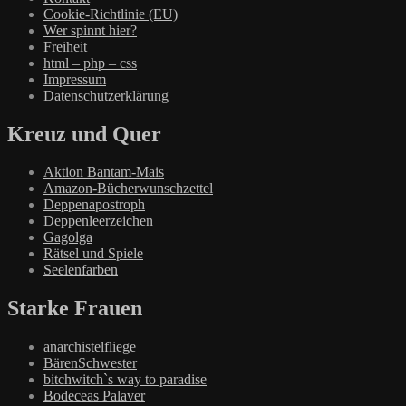
Cookie-Richtlinie (EU)
Wer spinnt hier?
Freiheit
html – php – css
Impressum
Datenschutzerklärung
Kreuz und Quer
Aktion Bantam-Mais
Amazon-Bücherwunschzettel
Deppenapostroph
Deppenleerzeichen
Gagolga
Rätsel und Spiele
Seelenfarben
Starke Frauen
anarchistelfliege
BärenSchwester
bitchwitch`s way to paradise
Bodeceas Palaver