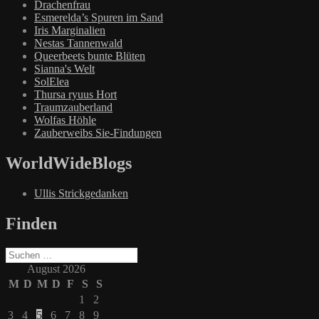
Drachenfrau
Esmerelda’s Spuren im Sand
Iris Marginalien
Nestas Tannenwald
Queerbeets bunte Blüten
Sianna's Welt
SolElea
Thursa ryuus Hort
Traumzauberland
Wolfas Höhle
Zauberweibs Sie-Findungen
WorldWideBlogs
Ullis Strickgedanken
Finden
Suchen
nach:
August 2026
M
D
M
D
F
S
S
1
2
3
4
5
6
7
8
9