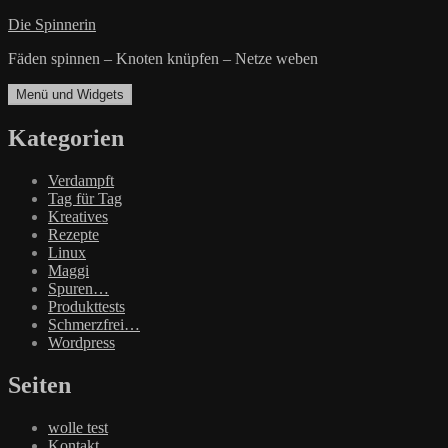
Zum
Die Spinnerin
Inhalt
Fäden spinnen – Knoten knüpfen – Netze weben
springen
Menü und Widgets
Kategorien
Verdampft
Tag für Tag
Kreatives
Rezepte
Linux
Maggi
Spuren…
Produkttests
Schmerzfrei…
Wordpress
Seiten
wolle test
Kontakt