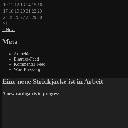
10
11
12
13
14
15
16
17
18
19
20
21
22
23
24
25
26
27
28
29
30
31
« Nov.
Meta
Anmelden
Eintrags-Feed
Kommentar-Feed
WordPress.org
Eine neue Strickjacke ist in Arbeit
A new cardigan is in progress