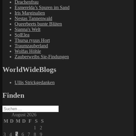
Drachenfrau
Esmerelda’s Spuren im Sand
Iris Marginalien
Nestas Tannenwald
Queerbeets bunte Blüten
Sianna's Welt
SolElea
Thursa ryuus Hort
Traumzauberland
Wolfas Höhle
Zauberweibs Sie-Findungen
WorldWideBlogs
Ullis Strickgedanken
Finden
Suchen
nach:
August 2026
M
D
M
D
F
S
S
1
2
3
4
5
6
7
8
9