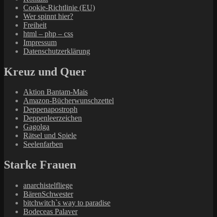
Cookie-Richtlinie (EU)
Wer spinnt hier?
Freiheit
html – php – css
Impressum
Datenschutzerklärung
Kreuz und Quer
Aktion Bantam-Mais
Amazon-Bücherwunschzettel
Deppenapostroph
Deppenleerzeichen
Gagolga
Rätsel und Spiele
Seelenfarben
Starke Frauen
anarchistelfliege
BärenSchwester
bitchwitch`s way to paradise
Bodeceas Palaver