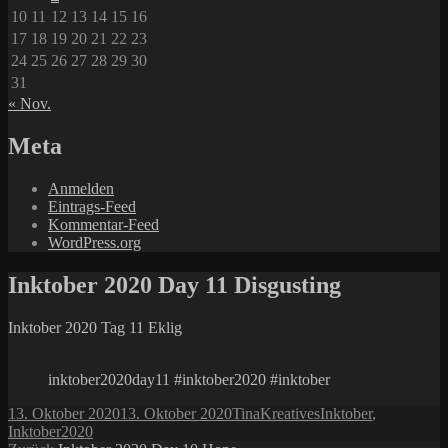
10
11
12
13
14
15
16
17
18
19
20
21
22
23
24
25
26
27
28
29
30
31
« Nov.
Meta
Anmelden
Eintrags-Feed
Kommentar-Feed
WordPress.org
Inktober 2020 Day 11 Disgusting
Inktober 2020 Tag 11 Eklig
inktober2020day11 #inktober2020 #inktober
Veröffentlicht
Autor
Kategorien
Schlagwörter
13. Oktober 2020
13. Oktober 2020
Tina
Kreatives
Inktober
,
am
Inktober2020