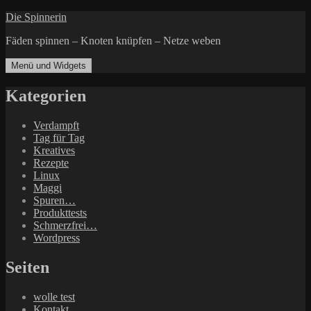
Zum
Die Spinnerin
Inhalt
Fäden spinnen – Knoten knüpfen – Netze weben
springen
Menü und Widgets
Kategorien
Verdampft
Tag für Tag
Kreatives
Rezepte
Linux
Maggi
Spuren…
Produkttests
Schmerzfrei…
Wordpress
Seiten
wolle test
Kontakt