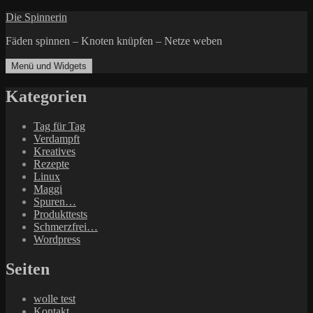
Zum
Die Spinnerin
Inhalt
Fäden spinnen – Knoten knüpfen – Netze weben
springen
Menü und Widgets
Kategorien
Tag für Tag
Verdampft
Kreatives
Rezepte
Linux
Maggi
Spuren…
Produkttests
Schmerzfrei…
Wordpress
Seiten
wolle test
Kontakt