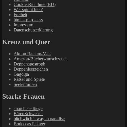
Cookie-Richtlinie (EU)
Wer spinnt hier?
Freiheit
html – php – css
Impressum
Datenschutzerklärung
Kreuz und Quer
Aktion Bantam-Mais
Amazon-Bücherwunschzettel
Deppenapostroph
Deppenleerzeichen
Gagolga
Rätsel und Spiele
Seelenfarben
Starke Frauen
anarchistelfliege
BärenSchwester
bitchwitch`s way to paradise
Bodeceas Palaver