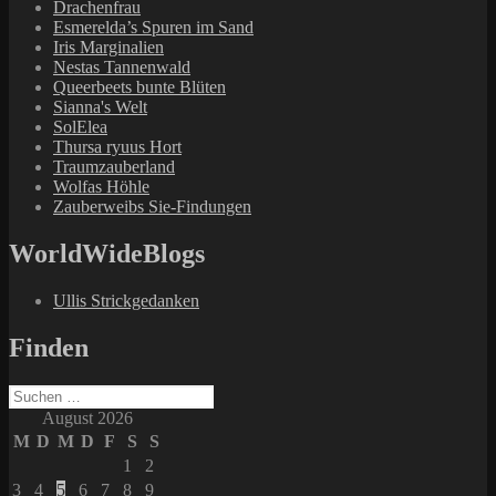
Drachenfrau
Esmerelda’s Spuren im Sand
Iris Marginalien
Nestas Tannenwald
Queerbeets bunte Blüten
Sianna's Welt
SolElea
Thursa ryuus Hort
Traumzauberland
Wolfas Höhle
Zauberweibs Sie-Findungen
WorldWideBlogs
Ullis Strickgedanken
Finden
Suchen
nach:
August 2026
M
D
M
D
F
S
S
1
2
3
4
5
6
7
8
9