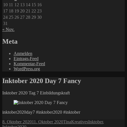
10
11
12
13
14
15
16
17
18
19
20
21
22
23
24
25
26
27
28
29
30
31
« Nov.
Meta
Anmelden
Eintrags-Feed
Kommentar-Feed
WordPress.org
Inktober 2020 Day 7 Fancy
Inktober 2020 Tag 7 Einbildungskraft
inktober2020day7 #inktober2020 #inktober
Veröffentlicht
Autor
Kategorien
Schlagwörter
8. Oktober 2020
11. Oktober 2020
Tina
Kreatives
Inktober
,
am
Inktober2020