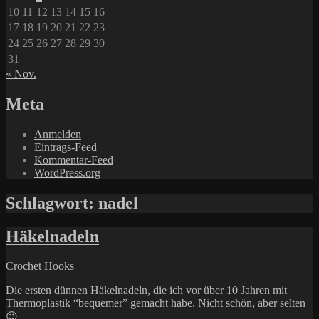
10
11
12
13
14
15
16
17
18
19
20
21
22
23
24
25
26
27
28
29
30
31
« Nov.
Meta
Anmelden
Eintrags-Feed
Kommentar-Feed
WordPress.org
Schlagwort:
nadel
Häkelnadeln
Crochet Hooks
Die ersten dünnen Häkelnadeln, die ich vor über 10 Jahren mit
Thermoplastik “bequemer” gemacht habe. Nicht schön, aber selten
😉