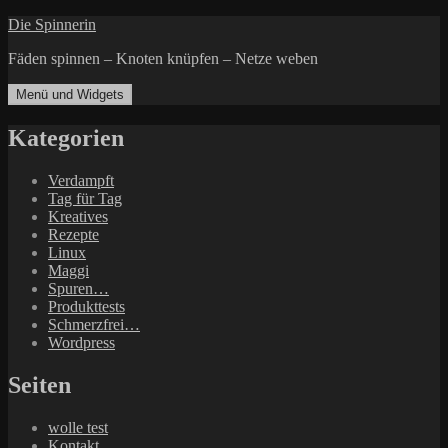
Zum
Die Spinnerin
Inhalt
Fäden spinnen – Knoten knüpfen – Netze weben
springen
Menü und Widgets
Kategorien
Verdampft
Tag für Tag
Kreatives
Rezepte
Linux
Maggi
Spuren…
Produkttests
Schmerzfrei…
Wordpress
Seiten
wolle test
Kontakt