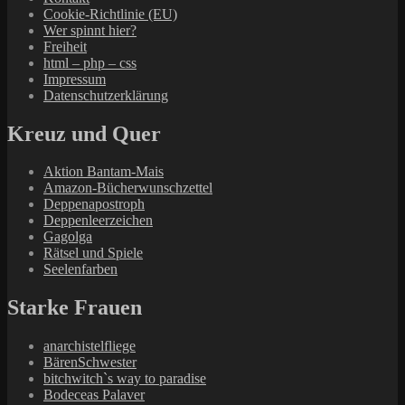
Cookie-Richtlinie (EU)
Wer spinnt hier?
Freiheit
html – php – css
Impressum
Datenschutzerklärung
Kreuz und Quer
Aktion Bantam-Mais
Amazon-Bücherwunschzettel
Deppenapostroph
Deppenleerzeichen
Gagolga
Rätsel und Spiele
Seelenfarben
Starke Frauen
anarchistelfliege
BärenSchwester
bitchwitch`s way to paradise
Bodeceas Palaver