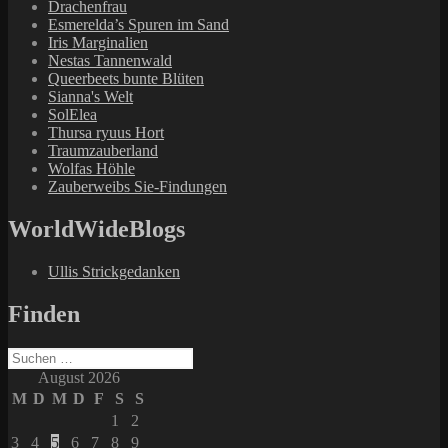
Drachenfrau
Esmerelda’s Spuren im Sand
Iris Marginalien
Nestas Tannenwald
Queerbeets bunte Blüten
Sianna's Welt
SolElea
Thursa ryuus Hort
Traumzauberland
Wolfas Höhle
Zauberweibs Sie-Findungen
WorldWideBlogs
Ullis Strickgedanken
Finden
Suchen
nach:
August 2026
M
D
M
D
F
S
S
1
2
3
4
5
6
7
8
9