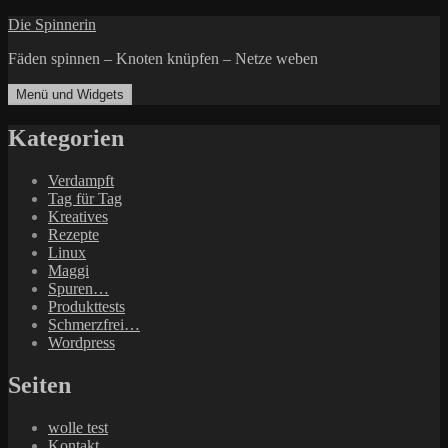
Zum
Die Spinnerin
Inhalt
Fäden spinnen – Knoten knüpfen – Netze weben
springen
Menü und Widgets
Kategorien
Verdampft
Tag für Tag
Kreatives
Rezepte
Linux
Maggi
Spuren…
Produkttests
Schmerzfrei…
Wordpress
Seiten
wolle test
Kontakt