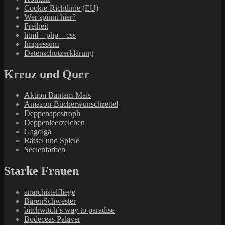
Cookie-Richtlinie (EU)
Wer spinnt hier?
Freiheit
html – php – css
Impressum
Datenschutzerklärung
Kreuz und Quer
Aktion Bantam-Mais
Amazon-Bücherwunschzettel
Deppenapostroph
Deppenleerzeichen
Gagolga
Rätsel und Spiele
Seelenfarben
Starke Frauen
anarchistelfliege
BärenSchwester
bitchwitch`s way to paradise
Bodeceas Palaver