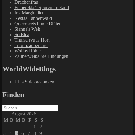
Drachenfrau
Esmerelda’s Spuren im Sand
Iris Marginalien
Nestas Tannenwald
Queerbeets bunte Blüten
Sianna's Welt
SolElea
Thursa ryuus Hort
Traumzauberland
Wolfas Höhle
Zauberweibs Sie-Findungen
WorldWideBlogs
Ullis Strickgedanken
Finden
Suchen
nach:
August 2026
M
D
M
D
F
S
S
1
2
3
4
5
6
7
8
9