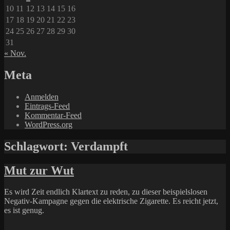
10
11
12
13
14
15
16
17
18
19
20
21
22
23
24
25
26
27
28
29
30
31
« Nov.
Meta
Anmelden
Eintrags-Feed
Kommentar-Feed
WordPress.org
Schlagwort:
Verdampft
Mut zur Wut
Es wird Zeit endlich Klartext zu reden, zu dieser beispielslosen
Negativ-Kampagne gegen die elektrische Zigarette. Es reicht jetzt,
es ist genug.