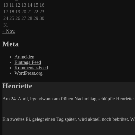
10
11
12
13
14
15
16
17
18
19
20
21
22
23
24
25
26
27
28
29
30
31
« Nov.
Meta
Anmelden
Eintrags-Feed
Kommentar-Feed
WordPress.org
Henriette
Am 24. April, irgendwann am frühen Nachmittag schlüpfte Henriette 
Ein zweites Ei, gelegt einen Tag später, wird aktuell noch bebrütet. 