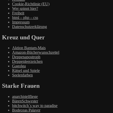
Cookie-Richtlinie (EU)
Wer spinnt hier?
Freiheit
html – php – css
Impressum
Datenschutzerklärung
Kreuz und Quer
Aktion Bantam-Mais
Amazon-Bücherwunschzettel
Deppenapostroph
Deppenleerzeichen
Gagolga
Rätsel und Spiele
Seelenfarben
Starke Frauen
anarchistelfliege
BärenSchwester
bitchwitch`s way to paradise
Bodeceas Palaver