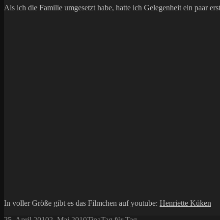
Als ich die Familie umgesetzt habe, hatte ich Gelegenheit ein paar erst
In voller Größe gibt es das Filmchen auf youtube:
Henriette Küken
Veröffentlicht
Autor
Kategorien
25. April 2010
2. Mai 2010
Tina
Tag für Tag