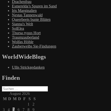
Drachenfrau
Esmerelda’s Spuren im Sand
Iris Marginalien
Nestas Tannenwald
Queerbeets bunte Blüten
Sianna's Welt
SolElea
Thursa ryuus Hort
Traumzauberland
Wolfas Höhle
Zauberweibs Sie-Findungen
WorldWideBlogs
Ullis Strickgedanken
Finden
Suchen
nach:
August 2026
M
D
M
D
F
S
S
1
2
3
4
5
6
7
8
9