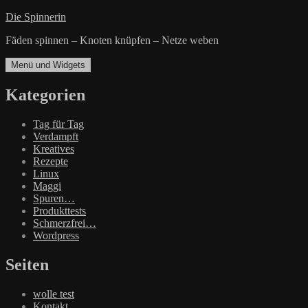
Zum
Die Spinnerin
Inhalt
Fäden spinnen – Knoten knüpfen – Netze weben
springen
Menü und Widgets
Kategorien
Tag für Tag
Verdampft
Kreatives
Rezepte
Linux
Maggi
Spuren…
Produkttests
Schmerzfrei…
Wordpress
Seiten
wolle test
Kontakt