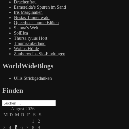
Drachenfrau
Esmerelda’s Spuren im Sand
Iris Marginalien
Nestas Tannenwald
Queerbeets bunte Blüten
Sianna's Welt
SolElea
Thursa ryuus Hort
Traumzauberland
Wolfas Höhle
Zauberweibs Sie-Findungen
WorldWideBlogs
Ullis Strickgedanken
Finden
Suchen
nach:
August 2026
M
D
M
D
F
S
S
1
2
3
4
5
6
7
8
9