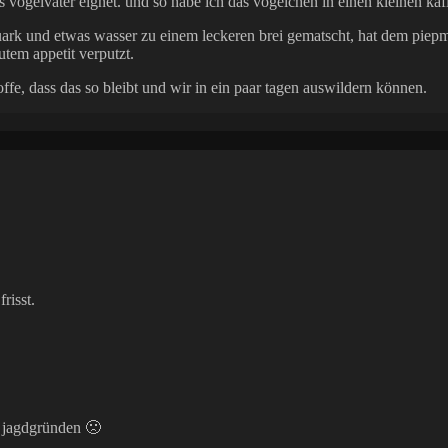
 als vogelvater eignet. und so habe ich das vögelchen in einen kleinen k
ark und etwas wasser zu einem leckeren brei gematscht, hat dem piep
tem appetit verputzt.
ffe, dass das so bleibt und wir in ein paar tagen auswildern können.
risst.
en jagdgründen 🙁