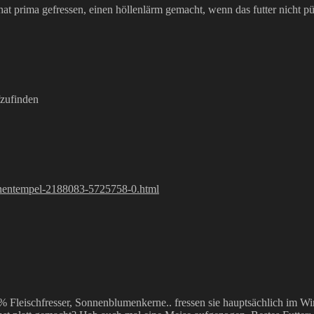
 hat prima gefressen, einen höllenlärm gemacht, wenn das futter nicht
fzufinden
nentempel-2188083-5725758-0.html
% Fleischfresser, Sonnenblumenkerne.. fressen sie hauptsächlich im W