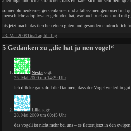
allerdings fand ich als frauchen, dass ein kater sich nur sehr bedingt
sonnenblumenkerne, gerstenkörner und alfalfasamen gemörsert mit qu
menschliche adoptivvater gefunden hat, war auch ruckzuck und mit gu
bis jetzt macht das tierchen einen guten und gesunden eindruck. ich ho
Veröffentlicht
Autor
Kategorien
23. Mai 2009
Tina
Tag für Tag
am
5 Gedanken zu „die hat ja nen vogel“
Nesta
sagt:
25. Mai 2009 um 14:29 Uhr
Ich drücke ganz doll die Daumen, dass der Vogel weiterhin gut f
Lilia
sagt:
28. Mai 2009 um 00:45 Uhr
das vogeli ist nicht mehr bei uns – es flattert jetzt in den ewig