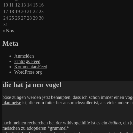
10
11
12
13
14
15
16
17
18
19
20
21
22
23
24
25
26
27
28
29
30
31
« Nov.
Meta
Anmelden
Eintrags-Feed
Kommentar-Feed
WordPress.org
die hat ja nen vogel
böse zungen werden jetzt behaupten, dass ich schon immer einen vogel h
blaumeise
ist, die vom futter her anspruchsvoller ist, als viele andere 
nach meinen recherchen bei der
wildvogelhilfe
ist es ein
ästling
, ein 
meischen zu adoptieren *grummel*