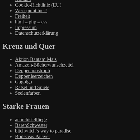
Cookie-Richtlinie (EU)
Wer spinnt hier?
Freiheit
html – php – css
Impressum
Datenschutzerklärung
Kreuz und Quer
Aktion Bantam-Mais
Amazon-Bücherwunschzettel
Deppenapostroph
Deppenleerzeichen
Gagolga
Rätsel und Spiele
Seelenfarben
Starke Frauen
anarchistelfliege
BärenSchwester
bitchwitch`s way to paradise
Bodeceas Palaver