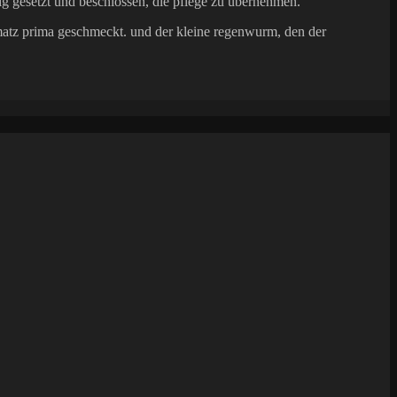
äfig gesetzt und beschlossen, die pflege zu übernehmen.
matz prima geschmeckt. und der kleine regenwurm, den der