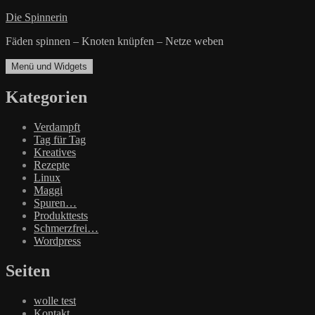
Zum
Die Spinnerin
Inhalt
Fäden spinnen – Knoten knüpfen – Netze weben
springen
Menü und Widgets
Kategorien
Verdampft
Tag für Tag
Kreatives
Rezepte
Linux
Maggi
Spuren…
Produkttests
Schmerzfrei…
Wordpress
Seiten
wolle test
Kontakt