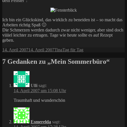
dem Fenster”:
Ich bin ein Glückskind, das wirklich zu beneiden ist – so macht das
Arbeiten richtig Spaß 🙂
Die Schmerzen werden dadurch zwar nicht weniger, aber sind doch
viiiiel leichter zu ertragen. Tage wie heute sollte es auf Rezept
geben.
Veröffentlicht
Autor
Kategorien
14. April 2007
14. April 2007
Tina
Tag für Tag
am
7 Gedanken zu „Mein Sommerbüro“
Ulli
sagt:
14. April 2007 um 15:08 Uhr
Traumhaft und wunderschön
Esmerelda
sagt:
14. April 2007 um 17:28 Uhr