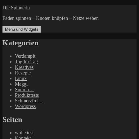
Zum
Die Spinnerin
Inhalt
Fäden spinnen – Knoten knüpfen – Netze weben
springen
Menü und Widgets
Kategorien
Verdampft
Tag für Tag
Kreatives
Rezepte
Linux
Maggi
Spuren…
Produkttests
Schmerzfrei…
Wordpress
Seiten
wolle test
Kontakt