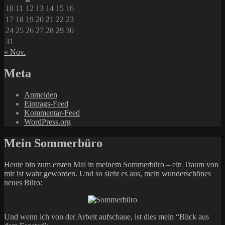
10
11
12
13
14
15
16
17
18
19
20
21
22
23
24
25
26
27
28
29
30
31
« Nov.
Meta
Anmelden
Eintrags-Feed
Kommentar-Feed
WordPress.org
Mein Sommerbüro
Heute bin zum ersten Mal in meinem Sommerbüro – ein Traum von
mir ist wahr geworden. Und so sieht es aus, mein wunderschönes
neues Büro:
Und wenn ich von der Arbeit aufschaue, ist dies mein “Blick aus