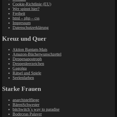
Cookie-Richtlinie (EU)
Wer spinnt hier?
Freiheit
html – php – css
Impressum
Datenschutzerklärung
Kreuz und Quer
Aktion Bantam-Mais
Amazon-Bücherwunschzettel
Deppenapostroph
Deppenleerzeichen
Gagolga
Rätsel und Spiele
Seelenfarben
Starke Frauen
anarchistelfliege
BärenSchwester
bitchwitch`s way to paradise
Bodeceas Palaver