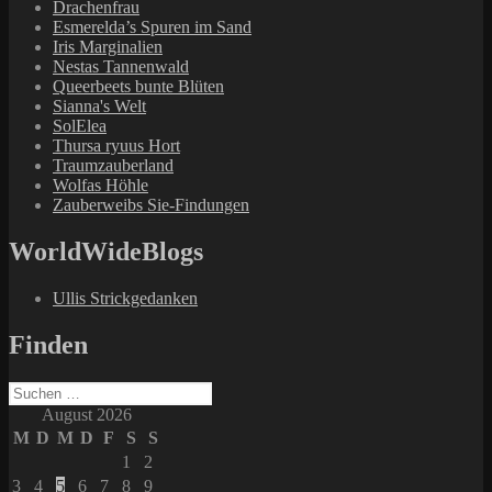
Drachenfrau
Esmerelda’s Spuren im Sand
Iris Marginalien
Nestas Tannenwald
Queerbeets bunte Blüten
Sianna's Welt
SolElea
Thursa ryuus Hort
Traumzauberland
Wolfas Höhle
Zauberweibs Sie-Findungen
WorldWideBlogs
Ullis Strickgedanken
Finden
Suchen
nach:
August 2026
M
D
M
D
F
S
S
1
2
3
4
5
6
7
8
9