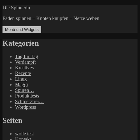
Zum
Die Spinnerin
Inhalt
Fäden spinnen – Knoten knüpfen – Netze weben
springen
Menü und Widgets
Kategorien
Tag für Tag
Verdampft
Kreatives
Rezepte
Linux
Maggi
Spuren…
Produkttests
Schmerzfrei…
Wordpress
Seiten
wolle test
Kontakt