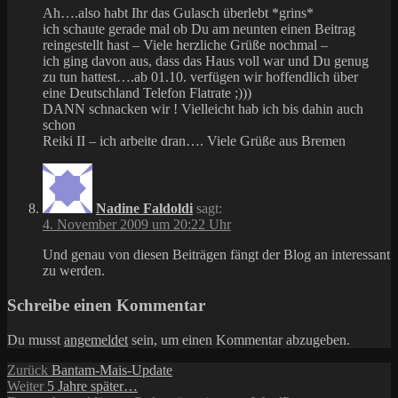
Ah….also habt Ihr das Gulasch überlebt *grins*
ich schaute gerade mal ob Du am neunten einen Beitrag
reingestellt hast – Viele herzliche Grüße nochmal –
ich ging davon aus, dass das Haus voll war und Du genug
zu tun hattest….ab 01.10. verfügen wir hoffendlich über
eine Deutschland Telefon Flatrate ;)))
DANN schnacken wir ! Vielleicht hab ich bis dahin auch
schon
Reiki II – ich arbeite dran…. Viele Grüße aus Bremen
Nadine Faldoldi
sagt:
4. November 2009 um 20:22 Uhr
Und genau von diesen Beiträgen fängt der Blog an interessant
zu werden.
Schreibe einen Kommentar
Du musst
angemeldet
sein, um einen Kommentar abzugeben.
Beitragsnavigation
Vorheriger
Zurück
Bantam-Mais-Update
Nächster
Beitrag:
Weiter
5 Jahre später…