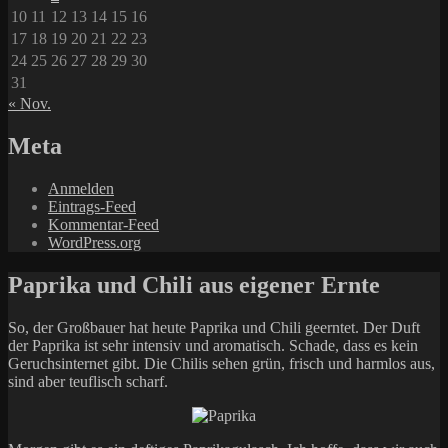
10
11
12
13
14
15
16
17
18
19
20
21
22
23
24
25
26
27
28
29
30
31
« Nov.
Meta
Anmelden
Eintrags-Feed
Kommentar-Feed
WordPress.org
Paprika und Chili aus eigener Ernte
So, der Großbauer hat heute Paprika und Chili geerntet. Der Duft
der Paprika ist sehr intensiv und aromatisch. Schade, dass es kein
Geruchsinternet gibt. Die Chilis sehen grün, frisch und harmlos aus,
sind aber teuflisch scharf.