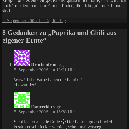
Morgen gibt es ein deftiges Paprikagulasch. Ich hoffe, dass wir auch
noch Tomaten in unserm Garten finden, die nicht grün oder braun
sind.
Veröffentlicht
Autor
Kategorien
5. September 2006
Tina
Tag für Tag
am
8 Gedanken zu „Paprika und Chili aus
eigener Ernte“
Drachenfrau
sagt:
5. September 2006 um 13:01 Uhr
Wow! Tolle Farbe haben die Paprika!
*bewunder*
Esmerelda
sagt:
5. September 2006 um 15:38 Uhr
Sieht lecker aus die Ernte 🙂 Der Paprikagulasch wird
bestimmt sehr lecker werden, schon mal vorweg