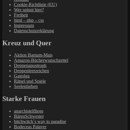
Cookie-Richtlinie (EU)
Wer spinnt hier?
Freiheit
html – php – css
Impressum
Datenschutzerklärung
Kreuz und Quer
Aktion Bantam-Mais
Amazon-Bücherwunschzettel
Deppenapostroph
Deppenleerzeichen
Gagolga
Rätsel und Spiele
Seelenfarben
Starke Frauen
anarchistelfliege
BärenSchwester
bitchwitch`s way to paradise
Bodeceas Palaver