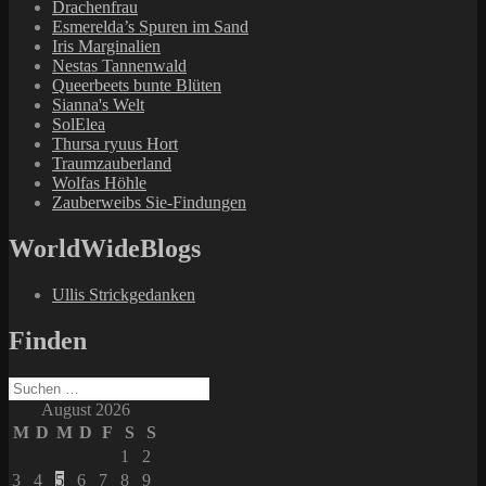
Drachenfrau
Esmerelda’s Spuren im Sand
Iris Marginalien
Nestas Tannenwald
Queerbeets bunte Blüten
Sianna's Welt
SolElea
Thursa ryuus Hort
Traumzauberland
Wolfas Höhle
Zauberweibs Sie-Findungen
WorldWideBlogs
Ullis Strickgedanken
Finden
Suchen
nach:
August 2026
M
D
M
D
F
S
S
1
2
3
4
5
6
7
8
9