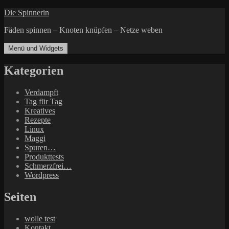
Zum
Die Spinnerin
Inhalt
Fäden spinnen – Knoten knüpfen – Netze weben
springen
Menü und Widgets
Kategorien
Verdampft
Tag für Tag
Kreatives
Rezepte
Linux
Maggi
Spuren…
Produkttests
Schmerzfrei…
Wordpress
Seiten
wolle test
Kontakt