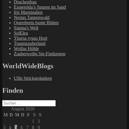
Drachenfrau
Esmerelda’s Spuren im Sand
Iris Marginalien
Nestas Tannenwald
Queerbeets bunte Blüten
Sianna's Welt
SolElea
Thursa ryuus Hort
Traumzauberland
Wolfas Höhle
Zauberweibs Sie-Findungen
WorldWideBlogs
Ullis Strickgedanken
Finden
Suchen
nach:
August 2026
M
D
M
D
F
S
S
1
2
3
4
5
6
7
8
9