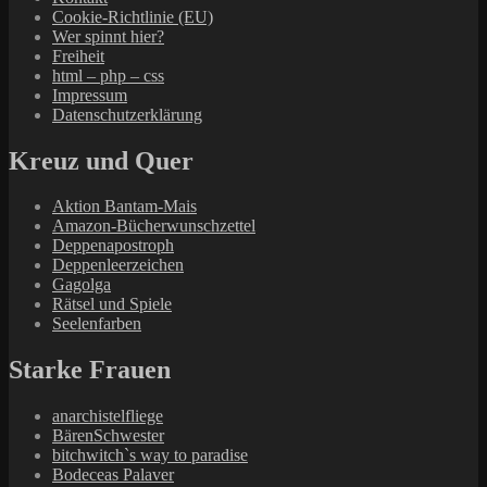
Cookie-Richtlinie (EU)
Wer spinnt hier?
Freiheit
html – php – css
Impressum
Datenschutzerklärung
Kreuz und Quer
Aktion Bantam-Mais
Amazon-Bücherwunschzettel
Deppenapostroph
Deppenleerzeichen
Gagolga
Rätsel und Spiele
Seelenfarben
Starke Frauen
anarchistelfliege
BärenSchwester
bitchwitch`s way to paradise
Bodeceas Palaver