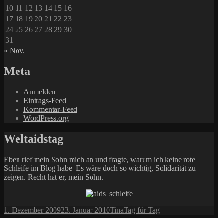
10
11
12
13
14
15
16
17
18
19
20
21
22
23
24
25
26
27
28
29
30
31
« Nov.
Meta
Anmelden
Eintrags-Feed
Kommentar-Feed
WordPress.org
Weltaidstag
Eben rief mein Sohn mich an und fragte, warum ich keine rote
Schleife im Blog habe. Es wäre doch so wichtig, Solidarität zu
zeigen. Recht hat er, mein Sohn.
Veröffentlicht
Autor
Kategorien
1. Dezember 2009
23. Januar 2010
Tina
Tag für Tag