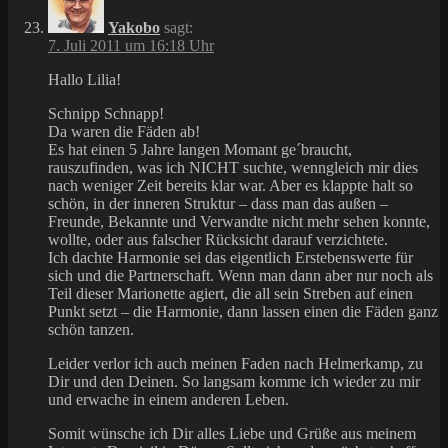
Yakobo
sagt:
7. Juli 2011 um 16:18 Uhr
Hallo Lilia!
Schnipp Schnapp!
Da waren die Fäden ab!
Es hat einen 5 Jahre langen Momant ge´braucht,
rauszufinden, was ich NICHT suchte, wenngleich mir dies
nach weniger Zeit bereits klar war. Aber es klappte halt so
schön, in der inneren Struktur – dass man das außen –
Freunde, Bekannte und Verwandte nicht mehr sehen konnte,
wollte, oder aus falscher Rücksicht darauf verzichtete.
Ich dachte Harmonie sei das eigentlich Erstebenswerte für
sich und die Partnerschaft. Wenn man dann aber nur noch als
Teil dieser Marionette agiert, die all sein Streben auf einen
Punkt setzt – die Harmonie, dann lassen einen die Fäden ganz
schön tanzen.
Leider verlor ich auch meinen Faden nach Helmerkamp, zu
Dir und den Deinen. So langsam komme ich wieder zu mir
und erwache in einem anderen Leben.
Somit wünsche ich Dir alles Liebe und Grüße aus meinem