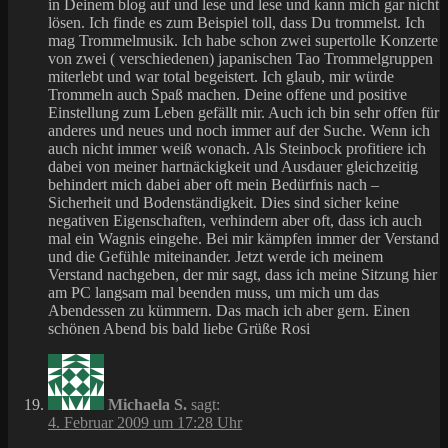
in Deinem blog auf und lese und lese und kann mich gar nicht
lösen. Ich finde es zum Beispiel toll, dass Du trommelst. Ich
mag Trommelmusik. Ich habe schon zwei supertolle Konzerte
von zwei ( verschiedenen) japanischen Tao Trommelgruppen
miterlebt und war total begeistert. Ich glaub, mir würde
Trommeln auch Spaß machen. Deine offene und positive
Einstellung zum Leben gefällt mir. Auch ich bin sehr offen für
anderes und neues und noch immer auf der Suche. Wenn ich
auch nicht immer weiß wonach. Als Steinbock profitiere ich
dabei von meiner hartnäckigkeit und Ausdauer gleichzeitig
behindert mich dabei aber oft mein Bedürfnis nach –
Sicherheit und Bodenständigkeit. Dies sind sicher keine
negativen Eigenschaften, verhindern aber oft, dass ich auch
mal ein Wagnis eingehe. Bei mir kämpfen immer der Verstand
und die Gefühle miteinander. Jetzt werde ich meinem
Verstand nachgeben, der mir sagt, dass ich meine Sitzung hier
am PC langsam mal beenden muss, um mich um das
Abendessen zu kümmern. Das mach ich aber gern. Einen
schönen Abend bis bald liebe Grüße Rosi
Michaela S.
sagt:
4. Februar 2009 um 17:28 Uhr