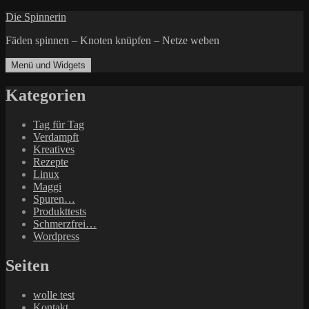
Zum
Die Spinnerin
Inhalt
Fäden spinnen – Knoten knüpfen – Netze weben
springen
Menü und Widgets
Kategorien
Tag für Tag
Verdampft
Kreatives
Rezepte
Linux
Maggi
Spuren…
Produkttests
Schmerzfrei…
Wordpress
Seiten
wolle test
Kontakt