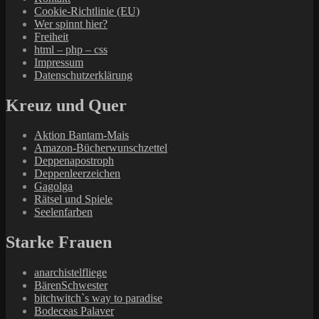
Cookie-Richtlinie (EU)
Wer spinnt hier?
Freiheit
html – php – css
Impressum
Datenschutzerklärung
Kreuz und Quer
Aktion Bantam-Mais
Amazon-Bücherwunschzettel
Deppenapostroph
Deppenleerzeichen
Gagolga
Rätsel und Spiele
Seelenfarben
Starke Frauen
anarchistelfliege
BärenSchwester
bitchwitch`s way to paradise
Bodeceas Palaver