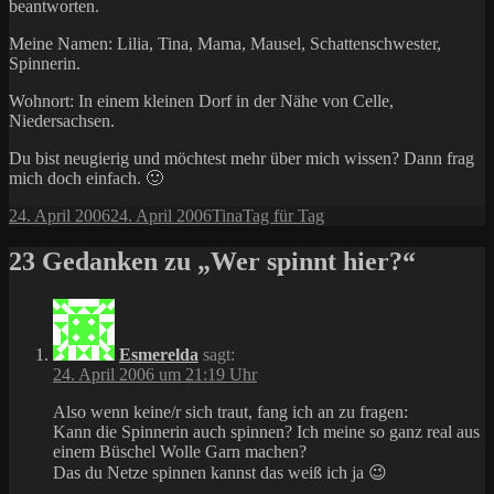
beantworten.
Meine Namen: Lilia, Tina, Mama, Mausel, Schattenschwester,
Spinnerin.
Wohnort: In einem kleinen Dorf in der Nähe von Celle,
Niedersachsen.
Du bist neugierig und möchtest mehr über mich wissen? Dann frag
mich doch einfach. 🙂
Veröffentlicht
Autor
Kategorien
24. April 2006
24. April 2006
Tina
Tag für Tag
am
23 Gedanken zu „Wer spinnt hier?“
Esmerelda
sagt:
24. April 2006 um 21:19 Uhr
Also wenn keine/r sich traut, fang ich an zu fragen:
Kann die Spinnerin auch spinnen? Ich meine so ganz real aus
einem Büschel Wolle Garn machen?
Das du Netze spinnen kannst das weiß ich ja 😉