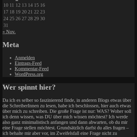
10
11
12
13
14
15
16
17
18
19
20
21
22
23
24
25
26
27
28
29
30
31
« Nov.
Meta
Anmelden
Eintrags-Feed
Kommentar-Feed
WordPress.org
Wer spinnt hier?
Da ich es selber so faszinierend finde, in anderen Blogs etwas über
die SchreiberInnen zu lesen, habe ich beschlossen, hier auch etwas
über mich zu schreiben. Die große Frage ist nur: WAS? Woher soll
ich denn wissen, was DU über mich wissen möchtest? Ich werde
also ganz minimalistisch anfangen und dann abwarten, ob du mir
eine Frage stellen möchtest. Grundsätzlich darfst du alles fragen –
ich behalte mir aber vor, im Zweifelsfall eine Frage nicht zu