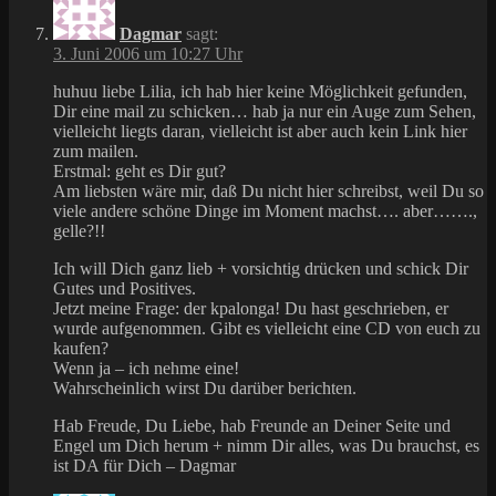
Dagmar
sagt:
3. Juni 2006 um 10:27 Uhr
huhuu liebe Lilia, ich hab hier keine Möglichkeit gefunden,
Dir eine mail zu schicken… hab ja nur ein Auge zum Sehen,
vielleicht liegts daran, vielleicht ist aber auch kein Link hier
zum mailen.
Erstmal: geht es Dir gut?
Am liebsten wäre mir, daß Du nicht hier schreibst, weil Du so
viele andere schöne Dinge im Moment machst…. aber…….,
gelle?!!
Ich will Dich ganz lieb + vorsichtig drücken und schick Dir
Gutes und Positives.
Jetzt meine Frage: der kpalonga! Du hast geschrieben, er
wurde aufgenommen. Gibt es vielleicht eine CD von euch zu
kaufen?
Wenn ja – ich nehme eine!
Wahrscheinlich wirst Du darüber berichten.
Hab Freude, Du Liebe, hab Freunde an Deiner Seite und
Engel um Dich herum + nimm Dir alles, was Du brauchst, es
ist DA für Dich – Dagmar