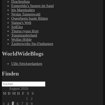
Drachenfrau
Esmerelda’s Spuren im Sand
Iris Marginalien
Nestas Tannenwald
Queerbeets bunte Blüten
Sianna's Welt
SolElea
Thursa ryuus Hort
Traumzauberland
Wolfas Höhle
Zauberweibs Sie-Findungen
WorldWideBlogs
Ullis Strickgedanken
Finden
Suchen
nach:
August 2026
M
D
M
D
F
S
S
1
2
3
4
5
6
7
8
9