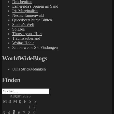
Drachenfrau
Esmerelda’s Spuren im Sand
Iris Marginalien
Nestas Tannenwald
Queerbeets bunte Blüten
Sianna's Welt
SolElea
Thursa ryuus Hort
Traumzauberland
Wolfas Höhle
Zauberweibs Sie-Findungen
WorldWideBlogs
Ullis Strickgedanken
Finden
Suchen
nach:
August 2026
M
D
M
D
F
S
S
1
2
3
4
5
6
7
8
9