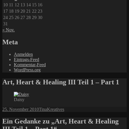
10
11
12
13
14
15
16
17
18
19
20
21
22
23
24
25
26
27
28
29
30
31
« Nov.
Meta
Anmelden
Eintrags-Feed
Kommentar-Feed
WordPress.org
Art, Heart & Healing III Teil 1 – Part 1
Daisy
Veröffentlicht
Autor
Kategorien
25. November 2010
Tina
Kreatives
am
Ein Gedanke zu „Art, Heart & Healing