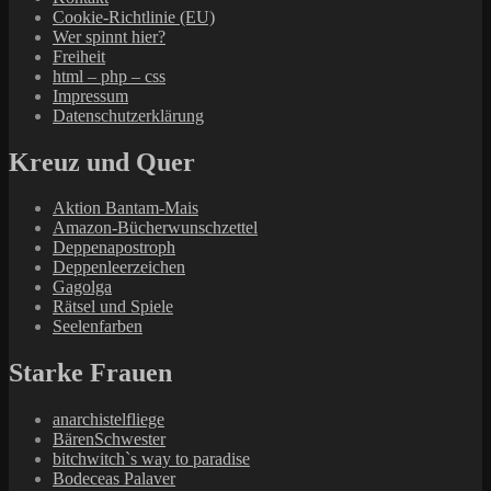
Cookie-Richtlinie (EU)
Wer spinnt hier?
Freiheit
html – php – css
Impressum
Datenschutzerklärung
Kreuz und Quer
Aktion Bantam-Mais
Amazon-Bücherwunschzettel
Deppenapostroph
Deppenleerzeichen
Gagolga
Rätsel und Spiele
Seelenfarben
Starke Frauen
anarchistelfliege
BärenSchwester
bitchwitch`s way to paradise
Bodeceas Palaver