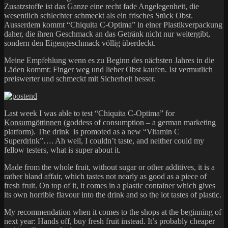
Zusatzstoffe ist das Ganze eine recht fade Angelegenheit, die
wesentlich schlechter schmeckt als ein frisches Stück Obst.
Ausserdem kommt “Chiquita C-Optima” in einer Plastikverpackung
daher, die ihren Geschmack an das Getränk nicht nur weitergibt,
sondern den Eigengeschmack völlig überdeckt.
Meine Empfehlung wenn es zu Beginn des nächsten Jahres in die
Läden kommt: Finger weg und lieber Obst kaufen. Ist vermutlich
preiswerter und schmeckt mit Sicherheit besser.
Last week I was able to test “Chiquita C-Optima” for
Konsumgöttinnen
(goddess of consumption – a german marketing
platform). The drink is promoted as a new “Vitamin C
Superdrink”…. Ah well, I couldn’t taste, and neither could my
fellow testers, what is super about it.
Made from the whole fruit, without sugar or other additives, it is a
rather bland affair, which tastes not nearly as good as a piece of
fresh fruit. On top of it, it comes in a plastic container which gives
its own horrible flavour into the drink and so the lot tastes of plastic.
My recommendation when it comes to the shops at the beginning of
next year: Hands off, buy fresh fruit instead. It’s probably cheaper