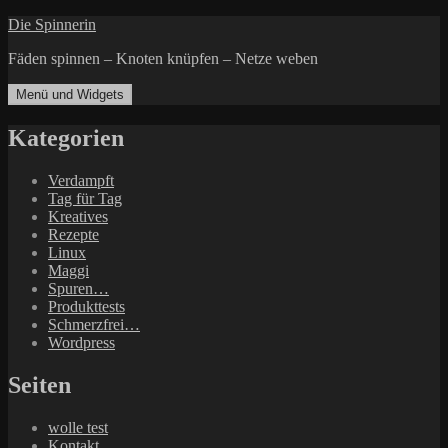
Zum
Die Spinnerin
Inhalt
Fäden spinnen – Knoten knüpfen – Netze weben
springen
Menü und Widgets
Kategorien
Verdampft
Tag für Tag
Kreatives
Rezepte
Linux
Maggi
Spuren…
Produkttests
Schmerzfrei…
Wordpress
Seiten
wolle test
Kontakt