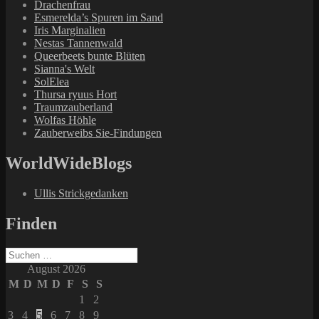
Drachenfrau
Esmerelda’s Spuren im Sand
Iris Marginalien
Nestas Tannenwald
Queerbeets bunte Blüten
Sianna's Welt
SolElea
Thursa ryuus Hort
Traumzauberland
Wolfas Höhle
Zauberweibs Sie-Findungen
WorldWideBlogs
Ullis Strickgedanken
Finden
Suchen
nach:
August 2026
M
D
M
D
F
S
S
1
2
3
4
5
6
7
8
9