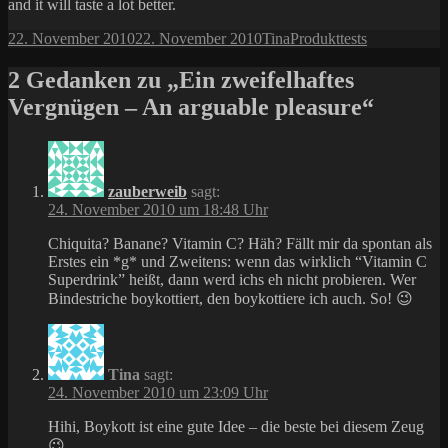
and it will taste a lot better.
Veröffentlicht
Autor
Kategorien
22. November 2010
22. November 2010
Tina
Produkttests
am
2 Gedanken zu „Ein zweifelhaftes
Vergnügen – An arguable pleasure“
zauberweib
sagt:
24. November 2010 um 18:48 Uhr
Chiquita? Banane? Vitamin C? Häh? Fällt mir da spontan als
Erstes ein *g* und Zweitens: wenn das wirklich “Vitamin C
Superdrink” heißt, dann werd ichs eh nicht probieren. Wer
Bindestriche boykottiert, den boykottiere ich auch. So! 😉
Tina
sagt:
24. November 2010 um 23:09 Uhr
Hihi, Boykott ist eine gute Idee – die beste bei diesem Zeug
😉