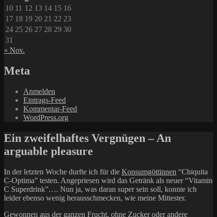
10
11
12
13
14
15
16
17
18
19
20
21
22
23
24
25
26
27
28
29
30
31
« Nov.
Meta
Anmelden
Eintrags-Feed
Kommentar-Feed
WordPress.org
Ein zweifelhaftes Vergnügen – An
arguable pleasure
In der letzten Woche durfte ich für die
Konsumgöttinnen
“Chiquita
C-Optima” testen. Angepriesen wird das Getränk als neuer “Vitamin
C Superdrink”…. Nun ja, was daran super sein soll, konnte ich
leider ebenso wenig herausschmecken, wie meine Mittester.
Gewonnen aus der ganzen Frucht, ohne Zucker oder andere