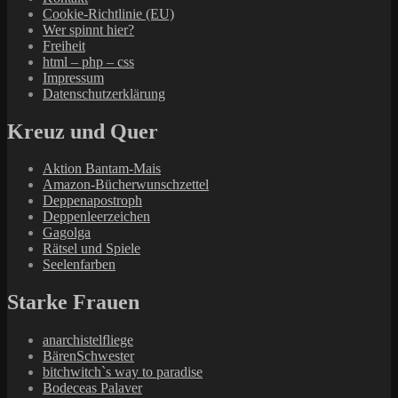
Cookie-Richtlinie (EU)
Wer spinnt hier?
Freiheit
html – php – css
Impressum
Datenschutzerklärung
Kreuz und Quer
Aktion Bantam-Mais
Amazon-Bücherwunschzettel
Deppenapostroph
Deppenleerzeichen
Gagolga
Rätsel und Spiele
Seelenfarben
Starke Frauen
anarchistelfliege
BärenSchwester
bitchwitch`s way to paradise
Bodeceas Palaver