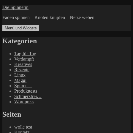
Zum
Die Spinnerin
Inhalt
Fäden spinnen – Knoten knüpfen – Netze weben
springen
Menü und Widgets
Kategorien
Tag für Tag
Verdampft
Kreatives
Rezepte
Linux
Maggi
Spuren…
Produkttests
Schmerzfrei…
Wordpress
Seiten
wolle test
Kontakt