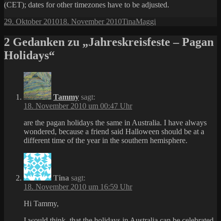
(CET); dates for other timezones have to be adjusted.
Veröffentlicht
Autor
Kategorien
29. Oktober 2010
18. November 2010
Tina
Maggi
am
2 Gedanken zu „Jahreskreisfeste – Pagan
Holidays“
Tammy
sagt:
18. November 2010 um 00:47 Uhr
are the pagan holidays the same in Australia. I have always
wondered, because a friend said Halloween should be at a
different time of the year in the southern hemisphere.
Tina
sagt:
18. November 2010 um 16:59 Uhr
Hi Tammy,
I would think, that the holidays in Australia can be celebrated