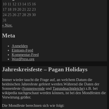
10
11
12
13
14
15
16
17
18
19
20
21
22
23
24
25
26
27
28
29
30
31
« Nov.
Meta
Anmelden
Eintrags-Feed
Kommentar-Feed
WordPress.org
Jahreskreisfeste – Pagan Holidays
Immer wieder taucht die Frage auf, an welchem Datum die
heidnischen Jahresfeste gefeiert werden.Während die Daten der
Sonnenfeste (
Sonnenwende
und
Tagundnachtgleiche
) z.B. bei
wikipedia nachgeschaut werden können, ist bei den Mondfesten die
Verwirrung größer.
Die Mondfeste berechnen sich wie folgt: