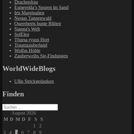
Drachenfrau
Esmerelda’s Spuren im Sand
Iris Marginalien
Nestas Tannenwald
Queerbeets bunte Blüten
Sianna's Welt
SolElea
Thursa ryuus Hort
Traumzauberland
Wolfas Höhle
Zauberweibs Sie-Findungen
WorldWideBlogs
Ullis Strickgedanken
Finden
Suchen
nach:
August 2026
M
D
M
D
F
S
S
1
2
3
4
5
6
7
8
9