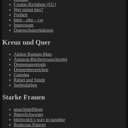
Cookie-Richtlinie (EU)
Wer spinnt hier?
Freiheit
html – php – css
Impressum
Datenschutzerklärung
Kreuz und Quer
Aktion Bantam-Mais
Amazon-Bücherwunschzettel
Deppenapostroph
Deppenleerzeichen
Gagolga
Rätsel und Spiele
Seelenfarben
Starke Frauen
anarchistelfliege
BärenSchwester
bitchwitch`s way to paradise
Bodeceas Palaver