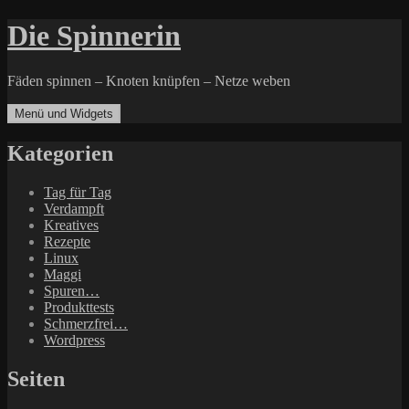
Zum
Die Spinnerin
Inhalt
springen
Fäden spinnen – Knoten knüpfen – Netze weben
Menü und Widgets
Kategorien
Tag für Tag
Verdampft
Kreatives
Rezepte
Linux
Maggi
Spuren…
Produkttests
Schmerzfrei…
Wordpress
Seiten