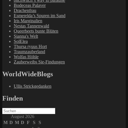
bitchwitch`s way to paradise
Bodeceas Palaver
Drachenfrau
Esmerelda’s Spuren im Sand
Iris Marginalien
Nestas Tannenwald
Queerbeets bunte Blüten
Sianna's Welt
SolElea
Thursa ryuus Hort
Traumzauberland
Wolfas Höhle
Zauberweibs Sie-Findungen
WorldWideBlogs
Ullis Strickgedanken
Finden
Suchen
nach:
August 2026
M
D
M
D
F
S
S