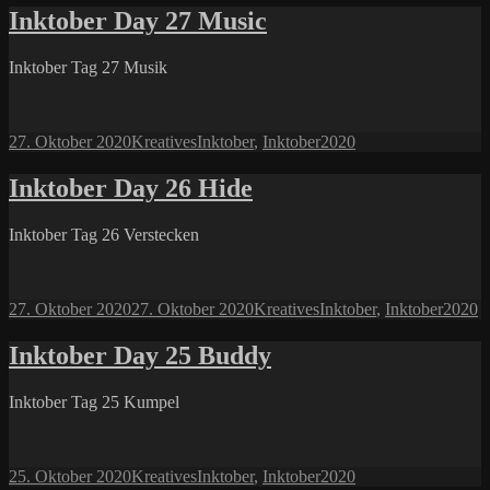
Inktober Day 27 Music
Inktober Tag 27 Musik
Veröffentlicht
Kategorien
Schlagwörter
27. Oktober 2020
Kreatives
Inktober
,
Inktober2020
am
Inktober Day 26 Hide
Inktober Tag 26 Verstecken
Veröffentlicht
Kategorien
Schlagwörter
27. Oktober 2020
27. Oktober 2020
Kreatives
Inktober
,
Inktober2020
am
Inktober Day 25 Buddy
Inktober Tag 25 Kumpel
Veröffentlicht
Kategorien
Schlagwörter
25. Oktober 2020
Kreatives
Inktober
,
Inktober2020