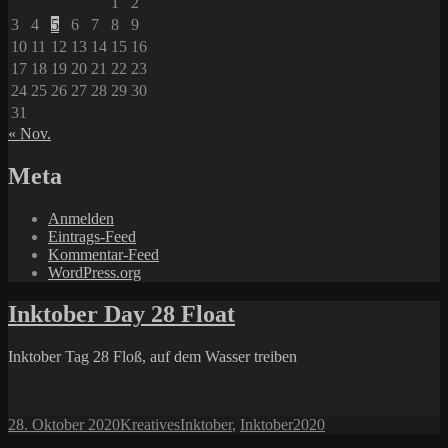
1
2
3
4
5
6
7
8
9
10
11
12
13
14
15
16
17
18
19
20
21
22
23
24
25
26
27
28
29
30
31
« Nov.
Meta
Anmelden
Eintrags-Feed
Kommentar-Feed
WordPress.org
Inktober Day 28 Float
Inktober Tag 28 Floß, auf dem Wasser treiben
Veröffentlicht
Kategorien
Schlagwörter
28. Oktober 2020
Kreatives
Inktober
,
Inktober2020
am