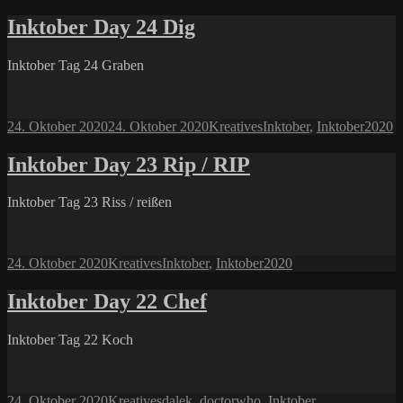
am
Inktober Day 24 Dig
Inktober Tag 24 Graben
Veröffentlicht
Kategorien
Schlagwörter
24. Oktober 2020
24. Oktober 2020
Kreatives
Inktober
,
Inktober2020
am
Inktober Day 23 Rip / RIP
Inktober Tag 23 Riss / reißen
Veröffentlicht
Kategorien
Schlagwörter
24. Oktober 2020
Kreatives
Inktober
,
Inktober2020
am
Inktober Day 22 Chef
Inktober Tag 22 Koch
Veröffentlicht
Kategorien
Schlagwörter
24. Oktober 2020
Kreatives
dalek
,
doctorwho
,
Inktober
,