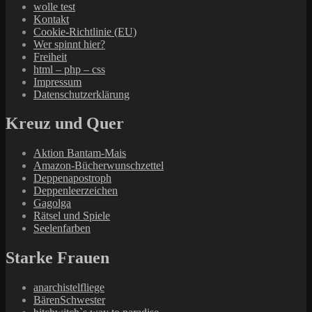
wolle test
Kontakt
Cookie-Richtlinie (EU)
Wer spinnt hier?
Freiheit
html – php – css
Impressum
Datenschutzerklärung
Kreuz und Quer
Aktion Bantam-Mais
Amazon-Bücherwunschzettel
Deppenapostroph
Deppenleerzeichen
Gagolga
Rätsel und Spiele
Seelenfarben
Starke Frauen
anarchistelfliege
BärenSchwester