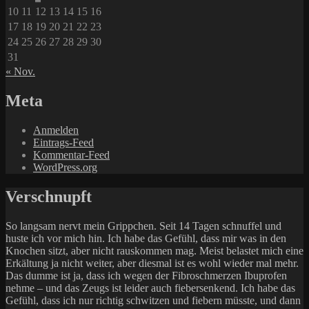
10
11
12
13
14
15
16
17
18
19
20
21
22
23
24
25
26
27
28
29
30
31
« Nov.
Meta
Anmelden
Eintrags-Feed
Kommentar-Feed
WordPress.org
Verschnupft
So langsam nervt mein Grippchen. Seit 14 Tagen schnuffel und
huste ich vor mich hin. Ich habe das Gefühl, dass mir was in den
Knochen sitzt, aber nicht rauskommen mag. Meist belastet mich eine
Erkältung ja nicht weiter, aber diesmal ist es wohl wieder mal mehr.
Das dumme ist ja, dass ich wegen der Fibroschmerzen Ibuprofen
nehme – und das Zeugs ist leider auch fiebersenkend. Ich habe das
Gefühl, dass ich nur richtig schwitzen und fiebern müsste, und dann