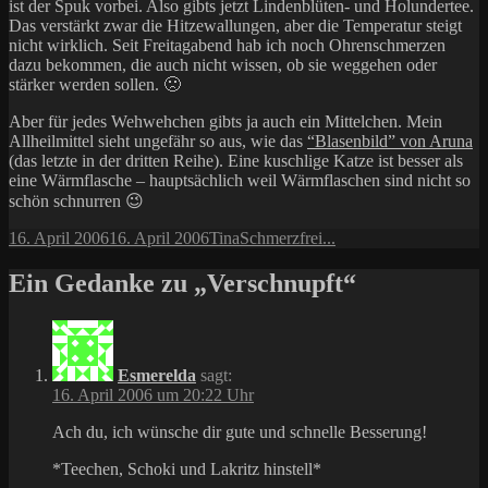
ist der Spuk vorbei. Also gibts jetzt Lindenblüten- und Holundertee.
Das verstärkt zwar die Hitzewallungen, aber die Temperatur steigt
nicht wirklich. Seit Freitagabend hab ich noch Ohrenschmerzen
dazu bekommen, die auch nicht wissen, ob sie weggehen oder
stärker werden sollen. 🙁
Aber für jedes Wehwehchen gibts ja auch ein Mittelchen. Mein
Allheilmittel sieht ungefähr so aus, wie das
“Blasenbild” von Aruna
(das letzte in der dritten Reihe). Eine kuschlige Katze ist besser als
eine Wärmflasche – hauptsächlich weil Wärmflaschen sind nicht so
schön schnurren 😉
Veröffentlicht
Autor
Kategorien
16. April 2006
16. April 2006
Tina
Schmerzfrei...
am
Ein Gedanke zu „Verschnupft“
Esmerelda
sagt:
16. April 2006 um 20:22 Uhr
Ach du, ich wünsche dir gute und schnelle Besserung!
*Teechen, Schoki und Lakritz hinstell*