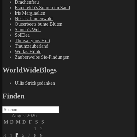
Drachenfrau
Esmerelda’s Spuren im Sand
Iris Marginalien
Nestas Tannenwald
Queerbeets bunte Blüten
Sianna's Welt
SolElea
Thursa ryuus Hort
Traumzauberland
Wolfas Höhle
Zauberweibs Sie-Findungen
WorldWideBlogs
Ullis Strickgedanken
Finden
Suchen
nach:
August 2026
M
D
M
D
F
S
S
1
2
3
4
5
6
7
8
9