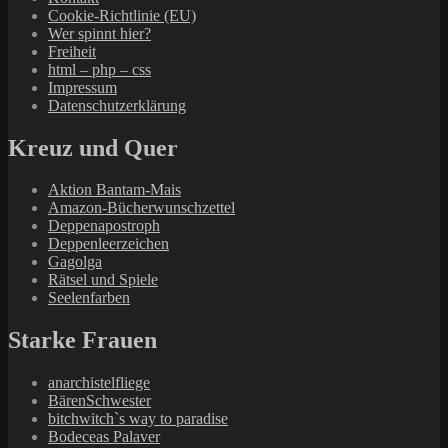
Cookie-Richtlinie (EU)
Wer spinnt hier?
Freiheit
html – php – css
Impressum
Datenschutzerklärung
Kreuz und Quer
Aktion Bantam-Mais
Amazon-Bücherwunschzettel
Deppenapostroph
Deppenleerzeichen
Gagolga
Rätsel und Spiele
Seelenfarben
Starke Frauen
anarchistelfliege
BärenSchwester
bitchwitch`s way to paradise
Bodeceas Palaver