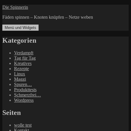
Zum
Die Spinnerin
Inhalt
Fäden spinnen – Knoten knüpfen – Netze weben
springen
Menü und Widgets
Kategorien
Verdampft
Tag für Tag
Kreatives
Rezepte
Linux
Maggi
Spuren…
Produkttests
Schmerzfrei…
Wordpress
Seiten
wolle test
Kontakt