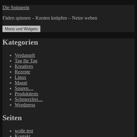
Zum
Die Spinnerin
Inhalt
Fäden spinnen – Knoten knüpfen – Netze weben
springen
Menü und Widgets
Kategorien
Verdampft
Tag für Tag
Kreatives
Rezepte
Linux
Maggi
Spuren…
Produkttests
Schmerzfrei…
Wordpress
Seiten
wolle test
Kontakt