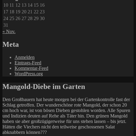
10
11
12
13
14
15
16
17
18
19
20
21
22
23
24
25
26
27
28
29
30
31
« Nov.
Meta
Anmelden
Eintrags-Feed
Kommentar-Feed
WordPress.org
Mangold-Diebe im Garten
Den Großbauern hat heute morgen bei der Gartenkontrolle fast der
Schlag getroffen. Der wunderschöne rote Mangold, der schon 20
cm hoch war, ist von bösen Dieben gestohlen worden. Alle Spuren
und Indizien deuten auf Rehe als Täter hin. Den grünen Mangold
haben sie aber großzügigerweise für uns stehen lassen – bis jetzt.
Hätten die Viechers nicht den teilweise geschossenen Salat
abknabbern können???