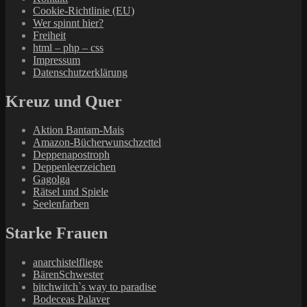
Cookie-Richtlinie (EU)
Wer spinnt hier?
Freiheit
html – php – css
Impressum
Datenschutzerklärung
Kreuz und Quer
Aktion Bantam-Mais
Amazon-Bücherwunschzettel
Deppenapostroph
Deppenleerzeichen
Gagolga
Rätsel und Spiele
Seelenfarben
Starke Frauen
anarchistelfliege
BärenSchwester
bitchwitch`s way to paradise
Bodeceas Palaver