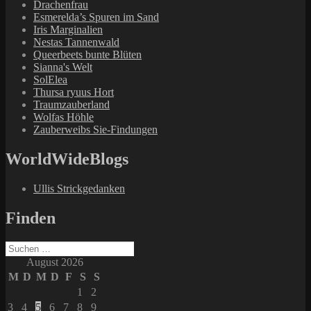
Drachenfrau
Esmerelda’s Spuren im Sand
Iris Marginalien
Nestas Tannenwald
Queerbeets bunte Blüten
Sianna's Welt
SolElea
Thursa ryuus Hort
Traumzauberland
Wolfas Höhle
Zauberweibs Sie-Findungen
WorldWideBlogs
Ullis Strickgedanken
Finden
Suchen
nach:
August 2026
M
D
M
D
F
S
S
1
2
3
4
5
6
7
8
9