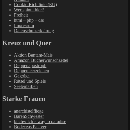
Cookie-Richtlinie (EU)
Wer spinnt hier?
Freiheit
html – php – css
Impressum
Datenschutzerklärung
Kreuz und Quer
Aktion Bantam-Mais
Amazon-Bücherwunschzettel
Deppenapostroph
Deppenleerzeichen
Gagolga
Rätsel und Spiele
Seelenfarben
Starke Frauen
anarchistelfliege
BärenSchwester
bitchwitch`s way to paradise
Bodeceas Palaver