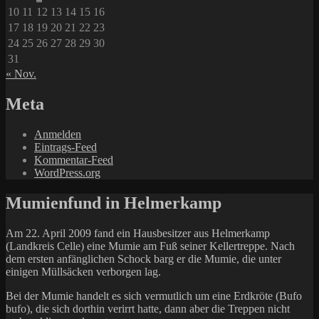
10
11
12
13
14
15
16
17
18
19
20
21
22
23
24
25
26
27
28
29
30
31
« Nov.
Meta
Anmelden
Eintrags-Feed
Kommentar-Feed
WordPress.org
Mumienfund in Helmerkamp
Am 22. April 2009 fand ein Hausbesitzer aus Helmerkamp
(Landkreis Celle) eine Mumie am Fuß seiner Kellertreppe. Nach
dem ersten anfänglichen Schock barg er die Mumie, die unter
einigen Müllsäcken verborgen lag.
Bei der Mumie handelt es sich vermutlich um eine Erdkröte (Bufo
bufo), die sich dorthin verirrt hatte, dann aber die Treppen nicht