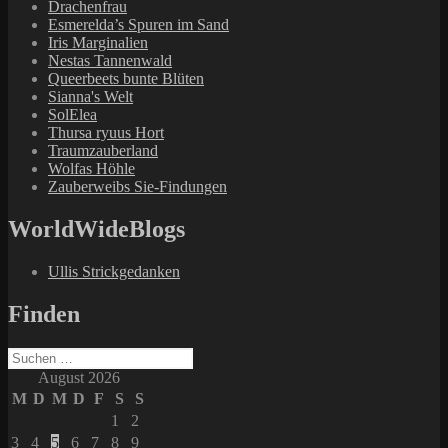
Drachenfrau
Esmerelda’s Spuren im Sand
Iris Marginalien
Nestas Tannenwald
Queerbeets bunte Blüten
Sianna's Welt
SolElea
Thursa ryuus Hort
Traumzauberland
Wolfas Höhle
Zauberweibs Sie-Findungen
WorldWideBlogs
Ullis Strickgedanken
Finden
Suchen
nach:
August 2026
M
D
M
D
F
S
S
1
2
3
4
5
6
7
8
9