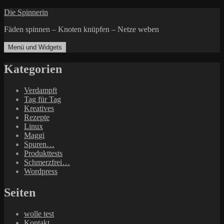
Zum
Die Spinnerin
Inhalt
Fäden spinnen – Knoten knüpfen – Netze weben
springen
Menü und Widgets
Kategorien
Verdampft
Tag für Tag
Kreatives
Rezepte
Linux
Maggi
Spuren…
Produkttests
Schmerzfrei…
Wordpress
Seiten
wolle test
Kontakt