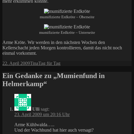
mehr erklimmen konnte.
mumifizierte Erdkröte – Oberseite
mumifizierte Erdkröte – Unterseite
Arme Kröte. Wir werden in den nächsten Wochen den
Kellerschacht jeden Morgen kontrollieren, damit das nicht noch
einmal vorkommt.
Veröffentlicht
Autor
Kategorien
22. April 2009
Tina
Tag für Tag
am
Ein Gedanke zu „Mumienfund in
Helmerkamp“
Ulli
sagt:
23. April 2009 um 20:16 Uhr
Arme Kühlwalda…..
Und der Wachhund hat hier auch versagt?