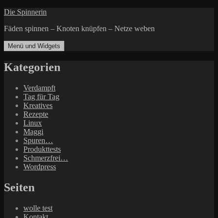
Zum
Die Spinnerin
Inhalt
Fäden spinnen – Knoten knüpfen – Netze weben
springen
Menü und Widgets
Kategorien
Verdampft
Tag für Tag
Kreatives
Rezepte
Linux
Maggi
Spuren…
Produkttests
Schmerzfrei…
Wordpress
Seiten
wolle test
Kontakt