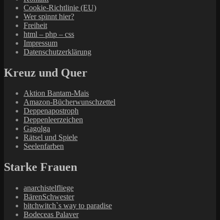
Cookie-Richtlinie (EU)
Wer spinnt hier?
Freiheit
html – php – css
Impressum
Datenschutzerklärung
Kreuz und Quer
Aktion Bantam-Mais
Amazon-Bücherwunschzettel
Deppenapostroph
Deppenleerzeichen
Gagolga
Rätsel und Spiele
Seelenfarben
Starke Frauen
anarchistelfliege
BärenSchwester
bitchwitch`s way to paradise
Bodeceas Palaver