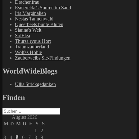
Drachenfrau
Esmerelda’s Spuren im Sand
Iris Marginalien
Nestas Tannenwald
Queerbeets bunte Blüten
Sianna's Welt
SolElea
Thursa ryuus Hort
Traumzauberland
Wolfas Höhle
Zauberweibs Sie-Findungen
WorldWideBlogs
Ullis Strickgedanken
Finden
Suchen
nach:
August 2026
M
D
M
D
F
S
S
1
2
3
4
5
6
7
8
9