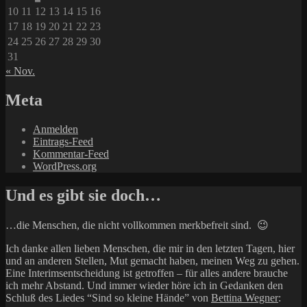
10
11
12
13
14
15
16
17
18
19
20
21
22
23
24
25
26
27
28
29
30
31
« Nov.
Meta
Anmelden
Eintrags-Feed
Kommentar-Feed
WordPress.org
Und es gibt sie doch…
…die Menschen, die nicht vollkommen merkbefreit sind. 😉
Ich danke allen lieben Menschen, die mir in den letzten Tagen, hier
und an anderen Stellen, Mut gemacht haben, meinen Weg zu gehen.
Eine Interimsentscheidung ist getroffen – für alles andere brauche
ich mehr Abstand. Und immer wieder höre ich in Gedanken den
Schluß des Liedes “Sind so kleine Hände” von
Bettina Wegner
: