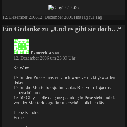
Veröffentlicht
Autor
Kategorien
12. Dezember 2006
12. Dezember 2006
Tina
Tag für Tag
am
Ein Gedanke zu „Und es gibt sie doch…“
Esmerelda
sagt:
12. Dezember 2006 um 23:39 Uhr
3× Wow
1× für den Puzzlemeister … ich wäre verrückt geworden
dabei.
1× für die Meisterfotografin … das Bild vom Tigger ist
superschön und
1× für Giny … die da ganz geduldig in Pose steht und sich
von der Meisterfotografin superschön ablichten lässt.
Liebe Knuddels
Esme