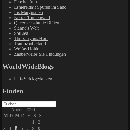
Drachenfrau
Esmerelda’s Spuren im Sand
Iris Marginalien
Nestas Tannenwald
Queerbeets bunte Blüten
Sianna's Welt
SolElea
Thursa ryuus Hort
Traumzauberland
Wolfas Höhle
Zauberweibs Sie-Findungen
WorldWideBlogs
Ullis Strickgedanken
Finden
Suchen
nach:
August 2026
M
D
M
D
F
S
S
1
2
3
4
5
6
7
8
9