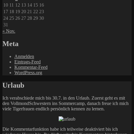
10
11
12
13
14
15
16
17
18
19
20
21
22
23
24
25
26
27
28
29
30
31
« Nov.
Meta
Anmelden
Eintrags-Feed
Kommentar-Feed
WordPress.org
Urlaub
Ich verabschiede mich bis 30.7. in den Urlaub. Zuerst geht es mit
den VollmondSchwestern ins Sommercamp, danach freue ich mich
viele Tigerfrauen endlich persönlich kennen zu lernen.
Die Kommentarfunktion habe ich teilweise deaktiviert bis ich