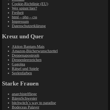
Cookie-Richtlinie (EU)
Wer spinnt hier?
Freiheit
html – php – css
Impressum
Datenschutzerklärung
Kreuz und Quer
Aktion Bantam-Mais
Amazon-Bücherwunschzettel
Deppenapostroph
Deppenleerzeichen
Gagolga
Rätsel und Spiele
Seelenfarben
Starke Frauen
anarchistelfliege
BärenSchwester
bitchwitch`s way to paradise
Bodeceas Palaver