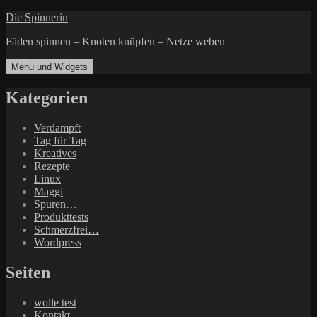
Zum
Die Spinnerin
Inhalt
Fäden spinnen – Knoten knüpfen – Netze weben
springen
Menü und Widgets
Kategorien
Verdampft
Tag für Tag
Kreatives
Rezepte
Linux
Maggi
Spuren…
Produkttests
Schmerzfrei…
Wordpress
Seiten
wolle test
Kontakt