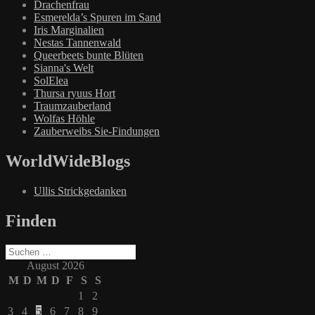
Drachenfrau
Esmerelda’s Spuren im Sand
Iris Marginalien
Nestas Tannenwald
Queerbeets bunte Blüten
Sianna's Welt
SolElea
Thursa ryuus Hort
Traumzauberland
Wolfas Höhle
Zauberweibs Sie-Findungen
WorldWideBlogs
Ullis Strickgedanken
Finden
Suchen
nach:
August 2026
M
D
M
D
F
S
S
1
2
3
4
5
6
7
8
9