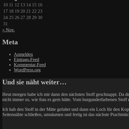
10
11
12
13
14
15
16
17
18
19
20
21
22
23
24
25
26
27
28
29
30
31
« Nov.
Meta
Anmelden
Eintrags-Feed
Kommentar-Feed
WordPress.org
Und sie näht weiter…
Heut morgen habe ich mir dann den nächsten Stoff geschnappt. Da der e
nicht immer so, wie frau es gern hätte. Vom burgunderfarbenen Stoff 
Ich hab den Stoff in der Mitte gefaltet und dann ein Loch für den Ko
Seitennähte schließen, umsäumen und fertig ist das nächste Prachtstüc