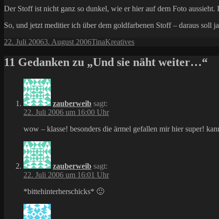
Der Stoff ist nicht ganz so dunkel, wie er hier auf dem Foto aussieh
So, und jetzt meditier ich über dem goldfarbenen Stoff – daraus sol
Veröffentlicht
Autor
Kategorien
22. Juli 2006
3. August 2006
Tina
Kreatives
am
11 Gedanken zu „Und sie näht weiter…“
zauberweib
sagt:
22. Juli 2006 um 16:00 Uhr
wow – klasse! besonders die ärmel gefallen mir hier super! kan
zauberweib
sagt:
22. Juli 2006 um 16:01 Uhr
*bittehinterherschicks* 🙂