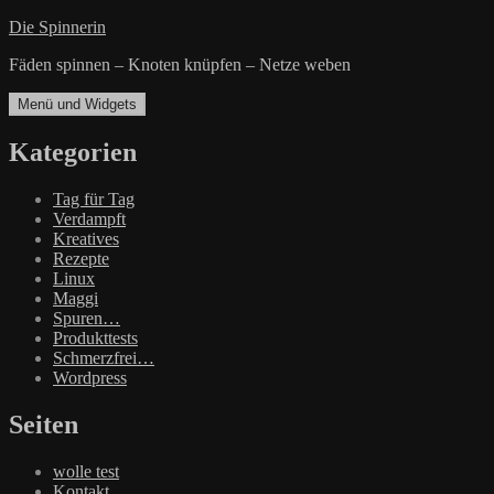
Zum
Die Spinnerin
Inhalt
Fäden spinnen – Knoten knüpfen – Netze weben
springen
Menü und Widgets
Kategorien
Tag für Tag
Verdampft
Kreatives
Rezepte
Linux
Maggi
Spuren…
Produkttests
Schmerzfrei…
Wordpress
Seiten
wolle test
Kontakt