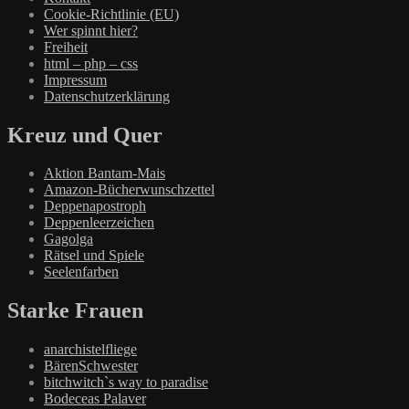
Cookie-Richtlinie (EU)
Wer spinnt hier?
Freiheit
html – php – css
Impressum
Datenschutzerklärung
Kreuz und Quer
Aktion Bantam-Mais
Amazon-Bücherwunschzettel
Deppenapostroph
Deppenleerzeichen
Gagolga
Rätsel und Spiele
Seelenfarben
Starke Frauen
anarchistelfliege
BärenSchwester
bitchwitch`s way to paradise
Bodeceas Palaver