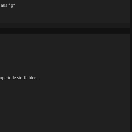
g aus *g*
upertolle stoffe hier…