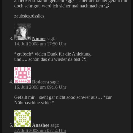
an lecker süßkram gedacht *gg* – aber der beutel gefällt mir
doch sehr gut. werd ich sicher mal nachmachen 🙂
zaubsiegrüsslies
Nimue
sagt:
14. Juli 2008 um 17:50 Uhr
*grabsch* vielen Dank für die Anleitung.
und…. schön das du wieder da bist 🙂
Bodecea
sagt:
16. Juli 2008 um 09:16 Uhr
Gefällt mir – sieht gar nicht sooo schwer aus… *zur
Nähmaschine schiel*
Anashee
sagt:
27. Juli 2008 um 07:14 Uhr