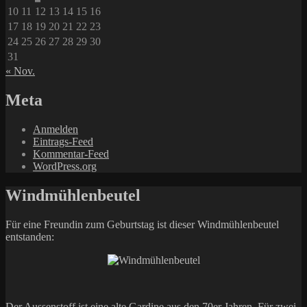
10
11
12
13
14
15
16
17
18
19
20
21
22
23
24
25
26
27
28
29
30
31
« Nov.
Meta
Anmelden
Eintrags-Feed
Kommentar-Feed
WordPress.org
Windmühlenbeutel
Für eine Freundin zum Geburtstag ist dieser Windmühlenbeutel
entstanden:
Der Aussenstoff ist eine alte Gardine aus den 70er Jahren. Für zwei