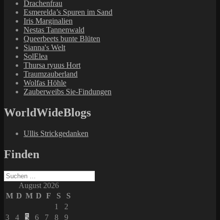
Drachenfrau
Esmerelda’s Spuren im Sand
Iris Marginalien
Nestas Tannenwald
Queerbeets bunte Blüten
Sianna's Welt
SolElea
Thursa ryuus Hort
Traumzauberland
Wolfas Höhle
Zauberweibs Sie-Findungen
WorldWideBlogs
Ullis Strickgedanken
Finden
Suchen
nach:
August 2026
M
D
M
D
F
S
S
1
2
3
4
5
6
7
8
9