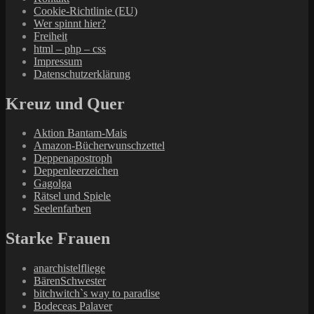
Cookie-Richtlinie (EU)
Wer spinnt hier?
Freiheit
html – php – css
Impressum
Datenschutzerklärung
Kreuz und Quer
Aktion Bantam-Mais
Amazon-Bücherwunschzettel
Deppenapostroph
Deppenleerzeichen
Gagolga
Rätsel und Spiele
Seelenfarben
Starke Frauen
anarchistelfliege
BärenSchwester
bitchwitch`s way to paradise
Bodeceas Palaver