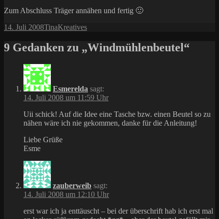
Zum Abschluss Träger annähen und fertig 🙂
Veröffentlicht
Autor
Kategorien
14. Juli 2008
Tina
Kreatives
am
9 Gedanken zu „Windmühlenbeutel“
Esmerelda
sagt:
14. Juli 2008 um 11:59 Uhr
Uii schick! Auf die Idee eine Tasche bzw. einen Beutel so zu
nähen wäre ich nie gekommen, danke für die Anleitung!
Liebe Grüße
Esme
zauberweib
sagt:
14. Juli 2008 um 12:10 Uhr
erst war ich ja enttäuscht – bei der überschrift hab ich erst mal