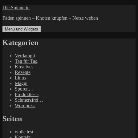
Zum
Die Spinnerin
Inhalt
Fäden spinnen – Knoten knüpfen – Netze weben
springen
Menü und Widgets
Kategorien
Verdampft
Tag für Tag
Kreatives
Rezepte
Linux
Maggi
Spuren…
Produkttests
Schmerzfrei…
Wordpress
Seiten
wolle test
Kontakt